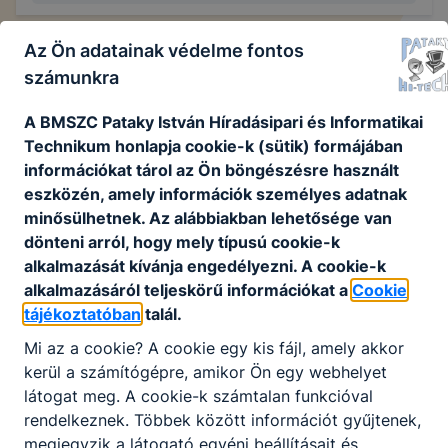
Az Ön adatainak védelme fontos
számunkra
Projektek
A BMSZC Pataky István Híradásipari és Informatikai
Technikum honlapja cookie-k (sütik) formájában
Széchenyi 2020 projektek
információkat tárol az Ön böngészésre használt
eszközén, amely információk személyes adatnak
minősülhetnek. Az alábbiakban lehetősége van
dönteni arról, hogy mely típusú cookie-k
Nincs találat
alkalmazását kívánja engedélyezni. A cookie-k
alkalmazásáról teljeskörű információkat a
Cookie
tájékoztatóban
talál.
Mi az a cookie? A cookie egy kis fájl, amely akkor
kerül a számítógépre, amikor Ön egy webhelyet
látogat meg. A cookie-k számtalan funkcióval
rendelkeznek. Többek között információt gyűjtenek,
megjegyzik a látogató egyéni beállításait és