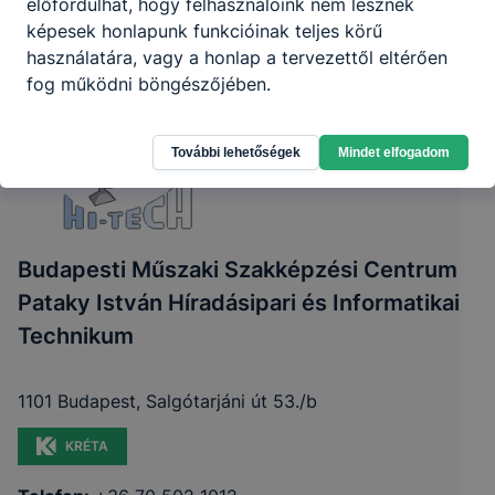
előfordulhat, hogy felhasználóink nem lesznek
képesek honlapunk funkcióinak teljes körű
használatára, vagy a honlap a tervezettől eltérően
fog működni böngészőjében.
További lehetőségek
Mindet elfogadom
Budapesti Műszaki Szakképzési Centrum
Pataky István Híradásipari és Informatikai
Technikum
1101 Budapest, Salgótarjáni út 53./b
KRÉTA