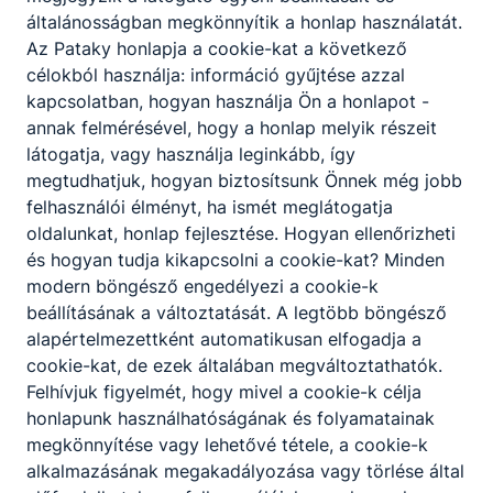
általánosságban megkönnyítik a honlap használatát.
Az Pataky honlapja a cookie-kat a következő
célokból használja: információ gyűjtése azzal
Partnereink
kapcsolatban, hogyan használja Ön a honlapot -
annak felmérésével, hogy a honlap melyik részeit
látogatja, vagy használja leginkább, így
megtudhatjuk, hogyan biztosítsunk Önnek még jobb
felhasználói élményt, ha ismét meglátogatja
oldalunkat, honlap fejlesztése. Hogyan ellenőrizheti
és hogyan tudja kikapcsolni a cookie-kat? Minden
modern böngésző engedélyezi a cookie-k
beállításának a változtatását. A legtöbb böngésző
alapértelmezettként automatikusan elfogadja a
cookie-kat, de ezek általában megváltoztathatók.
Felhívjuk figyelmét, hogy mivel a cookie-k célja
honlapunk használhatóságának és folyamatainak
megkönnyítése vagy lehetővé tétele, a cookie-k
alkalmazásának megakadályozása vagy törlése által