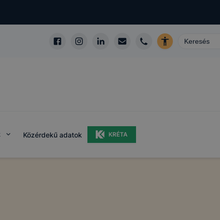
k
Közérdekű adatok
KRÉTA