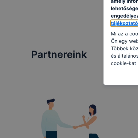
amely info
lehetősége 
engedélyez
tájékoztat
Mi az a coo
Ön egy web
Többek közö
Partnereink
és általáno
cookie-kat 
kapcsolatba
honlap mely
hogyan bizt
oldalunkat,
cookie-kat
változtatás
a cookie-ka
mivel a coo
megkönnyít
megakadályo