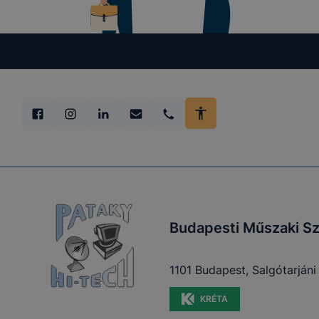
lesznek kép
tervezettől
Budapesti Műszaki Sz
1101 Budapest, Salgótarjáni
KRÉTA