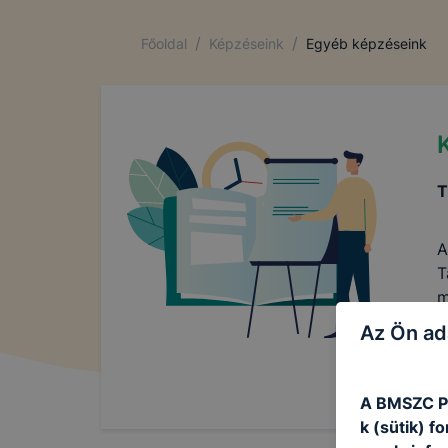
/
/
Főoldal
Képzéseink
Egyéb képzéseink
T
A
T
m
e
Az Ön ad
A BMSZC Pa
k (sütik) 