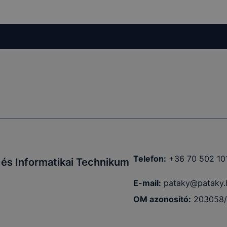
 a honlap a
Telefon:
+36 70 502 10
 és Informatikai Technikum
E-mail:
pataky@pataky.
OM azonosító:
203058