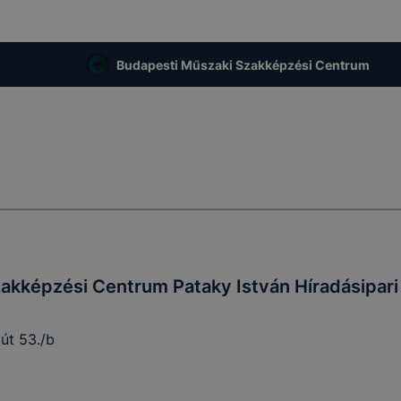
esek honlapunk funkcióinak teljes körű használatára, vagy
 eltérően fog működni böngészőjében.
Budapesti Műszaki Szakképzési Centrum
akképzési Centrum Pataky István Híradásipari
 út 53./b