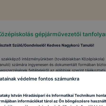
Középiskolás gépjárművezetői tanfoly
isztelt Szülő/Gondviselő! Kedves Nagykorú Tanuló!
 szakképző intézményünkben (továbbiakban Középiskola) 
anuló) számára ingyenesen és dokumentált formában biztos
egszerzésének feltételeiről az alábbiak szerint tájékoztatju
Jogsi tájékoztató anyag [PDF]
atainak védelme fontos számunkra
taky István Híradásipari és Informatikai Technikum honla
formájában információkat tárol az Ön böngészésre használ