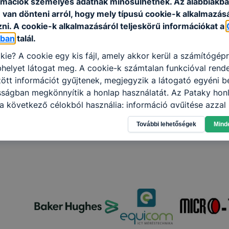
rmációk személyes adatnak minősülhetnek. Az alábbiakb
van dönteni arról, hogy mely típusú cookie-k alkalmazásá
ni. A cookie-k alkalmazásáról teljeskörű információkat a
óban
talál.
kie? A cookie egy kis fájl, amely akkor kerül a számítógép
helyet látogat meg. A cookie-k számtalan funkcióval rend
tt információt gyűjtenek, megjegyzik a látogató egyéni beá
sságban megkönnyítik a honlap használatát. Az Pataky honl
a következő célokból használja: információ gyűjtése azzal
n, hogyan használja Ön a honlapot -annak felmérésével, h
További lehetőségek
Mind
ik részeit látogatja, vagy használja leginkább, így megtudh
osítsunk Önnek még jobb felhasználói élményt, ha ismét m
 honlap fejlesztése. Hogyan ellenőrizheti és hogyan tudja k
? Minden modern böngésző engedélyezi a cookie-k beállít
át. A legtöbb böngésző alapértelmezettként automatikusan
t, de ezek általában megváltoztathatók. Felhívjuk figyelmé
kie-k célja honlapunk használhatóságának és folyamataina
ése vagy lehetővé tétele, a cookie-k alkalmazásának
zása vagy törlése által előfordulhat, hogy felhasználóink