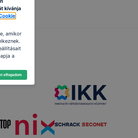
an
t kívánja
Cookie
re, amikor
elkeznek.
llításait
apja a
ogy a
et elfogadom
atjuk,
eglátogatja
ikapcsolni a
ásának a
 elfogadja
t, hogy
k
 nem