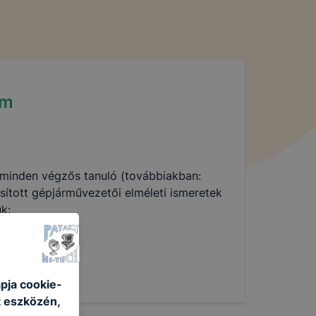
am
minden végzős tanuló (továbbiakban:
ított gépjárművezetői elméleti ismeretek
k:
pja cookie-
t eszközén,