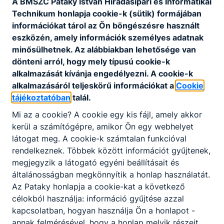
A BMSZC Pataky István Híradásipari és Informatikai
tanulóinkat támogatjuk az állami nyelvvizsga
Technikum honlapja cookie-k (sütik) formájában
megszerzésében
információkat tárol az Ön böngészésre használt
eszközén, amely információk személyes adatnak
A fenti munka pénzügyi forrása a szülők és a
minősülhetnek. Az alábbiakban lehetősége van
szponzorok anyagi támogatása.
dönteni arról, hogy mely típusú cookie-k
Az alapítvány számlaszáma:
11710002
alkalmazását kívánja engedélyezni. A cookie-k
20082659
alkalmazásáról teljeskörű információkat a
Cookie
tájékoztatóban
talál.
Az alapítvány adószáma:
18153536-1-42
Mi az a cookie? A cookie egy kis fájl, amely akkor
A kuratórium tagjai:
kerül a számítógépre, amikor Ön egy webhelyet
látogat meg. A cookie-k számtalan funkcióval
Babosa Antal
rendelkeznek. Többek között információt gyűjtenek,
Tóth Imre
megjegyzik a látogató egyéni beállításait és
Szilvási Erika
általánosságban megkönnyítik a honlap használatát.
Közös céljaink eléréséhez várjuk támogatásukat!
Az Pataky honlapja a cookie-kat a következő
célokból használja: információ gyűjtése azzal
Látogassa meg a Hi-Tech Alapítvány
kapcsolatban, hogyan használja Ön a honlapot -
önálló weboldalát további
annak felmérésével, hogy a honlap melyik részeit