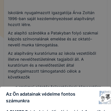
Iskolánk nyugalmazott igazgatója Árva Zoltán
1996-ban saját kezdeményezéssel alapítványt
hozott létre.
Az alapító szándéka a Patakyban folyó szakmai
képzés színvonalának emelése és az oktató-
nevelő munka támogatása.
Az alapítvány kuratóriuma az iskola vezetőiből
illetve nevelőtestületének tagjaiból áll. A
kuratórium és a nevelőtestület által
megfogalmazott támogatandó célok a
következők
a szakmai oktatás fejlesztésének támogatása
ösztöndíjak és kutatási támogatások
Az Ön adatainak védelme fontos
formájában
számunkra
tanulmányi versenyek szervezése és díjazása
OSZTV felkészítés támogatása