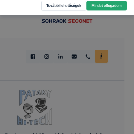
További lehetőségek
Mindet elfogadom