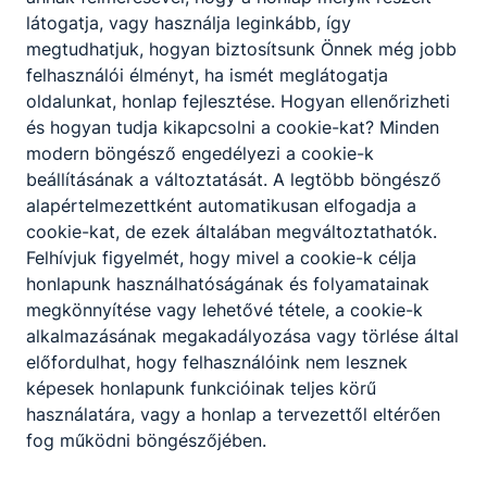
információkért!
látogatja, vagy használja leginkább, így
megtudhatjuk, hogyan biztosítsunk Önnek még jobb
felhasználói élményt, ha ismét meglátogatja
oldalunkat, honlap fejlesztése. Hogyan ellenőrizheti
és hogyan tudja kikapcsolni a cookie-kat? Minden
A Hi-Tech Alapítvány éves jelentései és
beszámolói
modern böngésző engedélyezi a cookie-k
beállításának a változtatását. A legtöbb böngésző
alapértelmezettként automatikusan elfogadja a
cookie-kat, de ezek általában megváltoztathatók.
Felhívjuk figyelmét, hogy mivel a cookie-k célja
honlapunk használhatóságának és folyamatainak
megkönnyítése vagy lehetővé tétele, a cookie-k
Partnereink
alkalmazásának megakadályozása vagy törlése által
előfordulhat, hogy felhasználóink nem lesznek
képesek honlapunk funkcióinak teljes körű
használatára, vagy a honlap a tervezettől eltérően
fog működni böngészőjében.